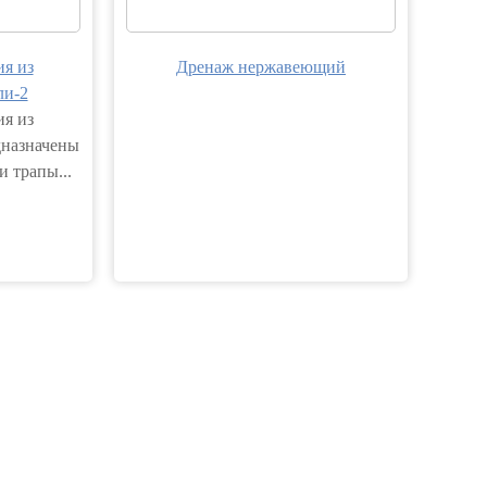
я из
Дренаж нержавеющий
ли-2
я из
дназначены
и трапы...