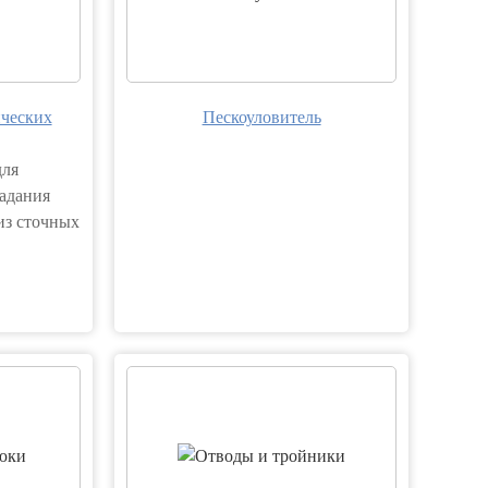
ических
Пескоуловитель
для
адания
из сточных