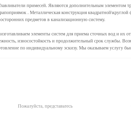
лавливатели примесей.
Являются дополнительным элементом тра
рапоприямок . Металлическая конструкция квадратной\круглой
осторонних предметов в канализационную систему.
изготавливаем элементы систем для приема сточных вод и их о
ежность, износостойкость и продолжительный срок службы. Возм
отовление по индивидуальному эскизу. Мы оказываем услугу бы
ПЕРЕЗВОНИТ
Ваше имя:
Ваш e-mail: