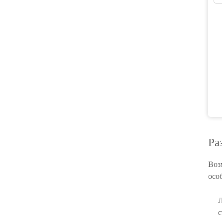
Ра
Воз
осо
Л
с