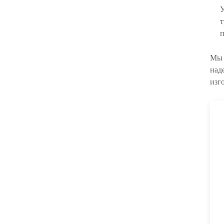
У
т
п
Мы 
над
изг