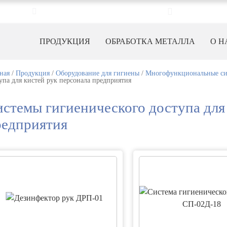
info@chistozor.ru
Пн-Пт с 9:00
ПРОДУКЦИЯ
ОБРАБОТКА МЕТАЛЛА
О Н
ная
/
Продукция
/
Оборудование для гигиены
/
Многофункциональные сис
упа для кистей рук персонала предприятия
стемы гигиенического доступа для
редприятия