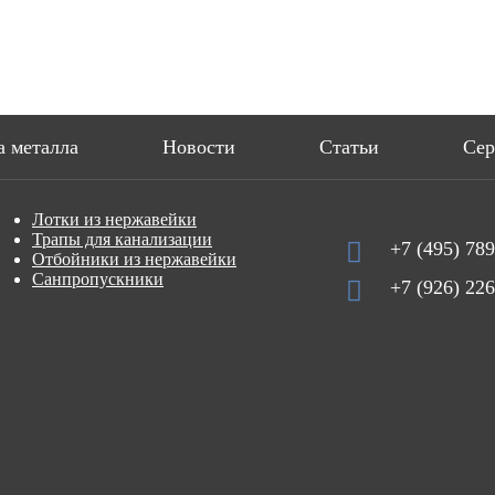
Нажимая кнопку, Вы соглашаетесь с
политикой конфиденциальности
.
а металла
Новости
Статьи
Се
Лотки из нержавейки
Трапы для канализации
+7 (495) 789
Отбойники из нержавейки
Санпропускники
+7 (926) 226