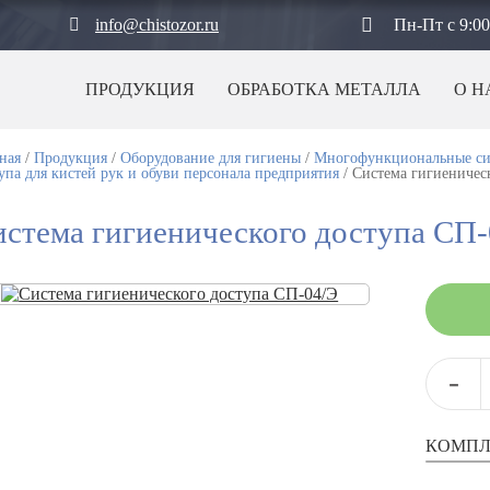
info@chistozor.ru
Пн-Пт с 9:00
ПРОДУКЦИЯ
ОБРАБОТКА МЕТАЛЛА
О Н
ная
/
Продукция
/
Оборудование для гигиены
/
Многофункциональные сис
упа для кистей рук и обуви персонала предприятия
/
Система гигиеничес
стема гигиенического доступа СП-
-
КОМПЛ