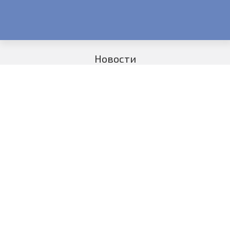
Новости
ПОЯВИЛИСЬ ВОПРОСЫ?
Оставьте заявку, и наш специалист свяжется с Вами в
ближайшее время!
Ваше имя:
Телефон:*