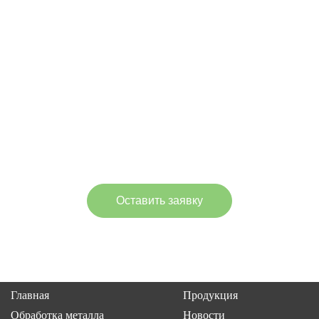
время!
Ваше имя:
Телефон:*
Оставить заявку
Нажимая кнопку, Вы соглашаетесь с
политикой
конфиденциальности
.
Главная
Продукция
Обработка металла
Новости